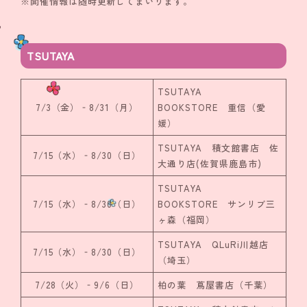
※開催情報は随時更新してまいります。
TSUTAYA
TSUTAYA
7/3（金）‐8/31（月）
BOOKSTORE 重信（愛
媛）
TSUTAYA 積文館書店 佐
7/15（水）‐8/30（日）
大通り店(佐賀県鹿島市)
TSUTAYA
7/15（水）‐8/30（日）
BOOKSTORE サンリブ三
ヶ森（福岡）
TSUTAYA QLuRi川越店
7/15（水）‐8/30（日）
（埼玉）
7/28（火）‐9/6（日）
柏の葉 蔦屋書店（千葉）