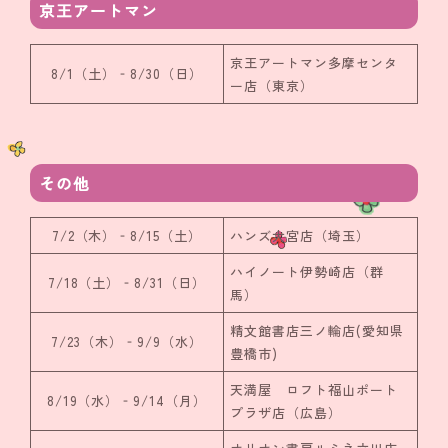
京王アートマン
京王アートマン多摩センタ
8/1（土）‐8/30（日）
ー店（東京）
その他
7/2（木）‐8/15（土）
ハンズ大宮店（埼玉）
ハイノート伊勢崎店（群
7/18（土）‐8/31（日）
馬）
精文館書店三ノ輪店(愛知県
7/23（木）‐9/9（水）
豊橋市)
天満屋 ロフト福山ポート
8/19（水）‐9/14（月）
プラザ店（広島）